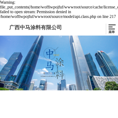
Warning:
file_put_contents(/home/woffiwpojfuf/wwwroot/source/cache/license_
failed to open stream: Permission denied in
/home/woffiwpojfuf/wwwroot/source/model/api.class.php on line 217
广西中马涂料有限公司