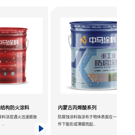
防火涂料
内蒙古丙烯酸系列
层遇火迅速膨胀
防腐蚀涂料指涂布于物体表面在一定的条
件下能形成薄膜而起...