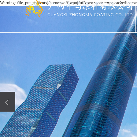
Warning: file_put_contents(/home/woffiwpojfuf/wwwroot/source/cache/license_