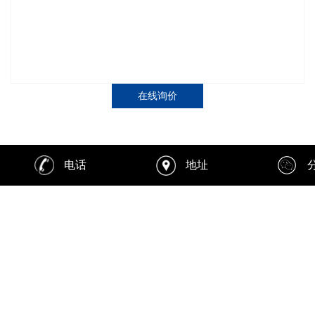
在线询价
商品详情
性能特点
技术参数
电话
地址
防水涂料
防水涂料是指涂料形成的涂膜能够防止雨水或地下水渗漏的一
种涂料
，
经固化后形成的防水薄膜具有一定的延伸性、弹塑性、抗
裂性、抗渗性及耐候性，能起到防水、防渗和保护作用。
防水涂料有良好的温度适应性，操作简便，易于维修与维护。
防水涂料可按涂料状态和形式分为：乳液型、溶剂型、反应型
和
改性沥青
。
防水材料有两大类：一是聚氨酯类防水涂料。这类材料一般是
由聚氨脂与煤焦油作为原材料制成。它所挥发的焦油气毒性大，且