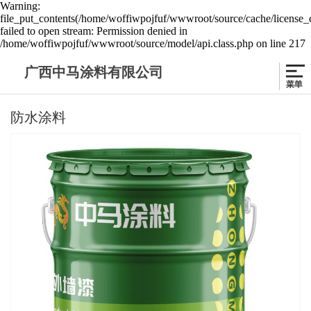
Warning:
file_put_contents(/home/woffiwpojfuf/wwwroot/source/cache/license_
failed to open stream: Permission denied in
/home/woffiwpojfuf/wwwroot/source/model/api.class.php on line 217
广西中马涂料有限公司
防水涂料